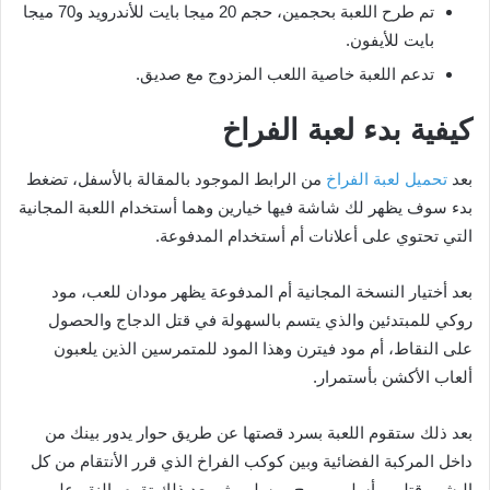
تم طرح اللعبة بحجمين، حجم 20 ميجا بايت للأندرويد و70 ميجا
بايت للأيفون.
تدعم اللعبة خاصية اللعب المزدوج مع صديق.
كيفية بدء لعبة الفراخ
بعد
تحميل لعبة الفراخ
من الرابط الموجود بالمقالة بالأسفل، تضغط
بدء سوف يظهر لك شاشة فيها خيارين وهما أستخدام اللعبة المجانية
التي تحتوي على أعلانات أم أستخدام المدفوعة.
بعد أختيار النسخة المجانية أم المدفوعة يظهر مودان للعب، مود
روكي للمبتدئين والذي يتسم بالسهولة في قتل الدجاج والحصول
على النقاط، أم مود فيترن وهذا المود للمتمرسين الذين يلعبون
ألعاب الأكشن بأستمرار.
بعد ذلك ستقوم اللعبة بسرد قصتها عن طريق حوار يدور بينك من
داخل المركبة الفضائية وبين كوكب الفراخ الذي قرر الأنتقام من كل
البشر وقتلهم بأسلوب مرح ومسلي، ثم بعد ذلك تقوم بالنقر على