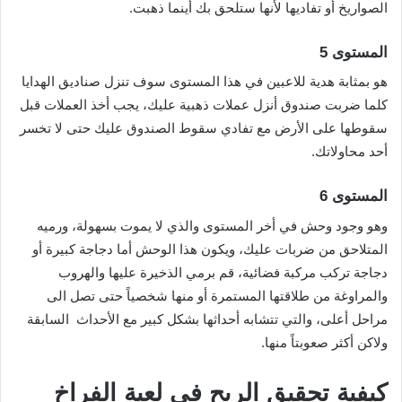
الصواريخ أو تفاديها لأنها ستلحق بك أينما ذهبت.
المستوى 5
هو بمثابة هدية للاعبين في هذا المستوى سوف تنزل صناديق الهدايا
كلما ضربت صندوق أنزل عملات ذهبية عليك، يجب أخذ العملات قبل
سقوطها على الأرض مع تفادي سقوط الصندوق عليك حتى لا تخسر
أحد محاولاتك.
المستوى 6
وهو وجود وحش في أخر المستوى والذي لا يموت بسهولة، ورميه
المتلاحق من ضربات عليك، ويكون هذا الوحش أما دجاجة كبيرة أو
دجاجة تركب مركبة فضائية، قم برمي الذخيرة عليها والهروب
والمراوغة من طلاقتها المستمرة أو منها شخصياً حتى تصل الى
مراحل أعلى، والتي تتشابه أحداثها بشكل كبير مع الأحداث السابقة
ولاكن أكثر صعوبتاً منها.
كيفية تحقيق الربح في لعبة الفراخ