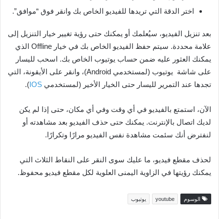
اختر الدقة التي تريدها للفيديو الخاص بك وانقر فوق “موافق”.
بعد تنزيل الفيديو، سيُعلمك أو يمكنك حتى رؤية تغيير خيار التنزيل إلى
علامة محددة. سيتم حفظ الفيديو الخاص بك في خيار Offline الذي
يمكنك العثور عليه ضمن حساب يوتيوب الخاص بك. اسحب لليسار
على شاشة يوتيوب (لمستخدمي Android)، وانقر على الأيقونة، التي
تجدها عند التمرير لليسار حتى الخيار الأخير (لمستخدمي
IOS
).
الآن، استمتع بالفيديو في أي وقت وفي أي مكان، حتى إذا لم يكن
لديك اتصال بالإنترنت. يمكنك حتى حذف الفيديو بعد مشاهدته أو
لنفترض أنك سئمت مشاهدة نفس الفيديو مرارًا وتكرارًا.
لحذف مقطع فيديو، ما عليك سوى النقر على النقاط الثلاث التي
يمكنك رؤيتها في الزاوية اليمنى العلوية لكل مقطع فيديو محفوظ.
الوسوم
youtube
يوتيوب