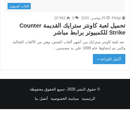
العاب كمبيوتر
Philgr
25 نوفمبر، 2020
0
20٬962
تحميل لعبة كاونتر سترايك القديمة Counter
Strike للكمبيوتر برابط مباشر
تعد لعبة كاونتر سترايك من أشهر ألعاب القنص، وهي من الألعاب القتالية
والتي تم إنشاؤها عام 1999 علي يد مصممي…
أكمل القراءة »
© حقوق النشر 2026، جميع الحقوق محفوظة
الرئيسية
سياسة الخصوصية
أتصل بنا